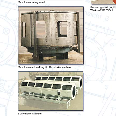
Maschinenuntergestell
Pressengestell geglüh
Werkstoff P265GH
Maschinenverkleidung für Rundtaktmaschine
Schweißkonstruktion